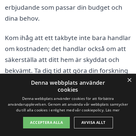
erbjudande som passar din budget och
dina behov.
Kom ihåg att ett takbyte inte bara handlar
om kostnaden; det handlar också om att
säkerställa att ditt hem är skyddat och
bekvämt. Ta dig tid att göra din forskning
×
och överväga alla alternativ, så att du kan
Denna webbplats använder
cookies
fatta det bästa beslutet för ditt hem i
Denna webbplats använder cookies för att förbättra
Norje.
användarupplevelsen. Genom att använda vår webbplats samtycker
du till alla cookies i enlighet med vår cookiepolicy.
Läs mer
ACCEPTERA ALLA
AVVISA ALLT
Få 3 erbjudanden, gratis och utan
förpliktelser