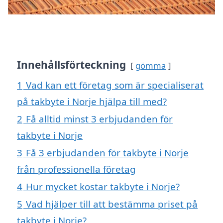
Innehållsförteckning
gömma
1
Vad kan ett företag som är specialiserat
på takbyte i Norje hjälpa till med?
2
Få alltid minst 3 erbjudanden för
takbyte i Norje
3
Få 3 erbjudanden för takbyte i Norje
från professionella företag
4
Hur mycket kostar takbyte i Norje?
5
Vad hjälper till att bestämma priset på
takbyte i Norje?