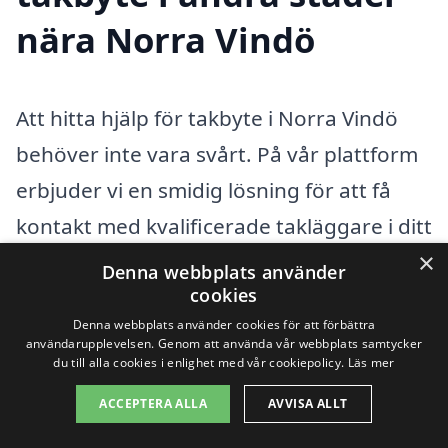
nära Norra Vindö
Att hitta hjälp för takbyte i Norra Vindö
behöver inte vara svårt. På vår plattform
erbjuder vi en smidig lösning för att få
kontakt med kvalificerade takläggare i ditt
×
närområde. Om du letar efter en
Denna webbplats använder
cookies
professionell för takbyte i Norra Vindö,
Denna webbplats använder cookies för att förbättra
kanske du även vill överväga företag i
användarupplevelsen. Genom att använda vår webbplats samtycker
du till alla cookies i enlighet med vår cookiepolicy.
Läs mer
omkringliggande städer. Här är några
alternativ som kan vara värda att titta
ACCEPTERA ALLA
AVVISA ALLT
närmare på: