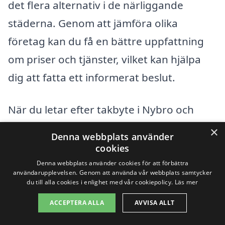
det flera alternativ i de närliggande
städerna. Genom att jämföra olika
företag kan du få en bättre uppfattning
om priser och tjänster, vilket kan hjälpa
dig att fatta ett informerat beslut.
När du letar efter takbyte i Nybro och
dess omgivningar, kan det vara
×
Denna webbplats använder
fördelaktigt att titta på tjänster från
cookies
företag i följande städer:
Denna webbplats använder cookies för att förbättra
användarupplevelsen. Genom att använda vår webbplats samtycker
du till alla cookies i enlighet med vår cookiepolicy.
Läs mer
Kalmar
ACCEPTERA ALLA
AVVISA ALLT
Mörbylånga