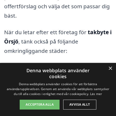
offertförslag och välja det som passar dig
bäst.
När du letar efter ett företag för
takbyte i
Örsjö
, tänk också på följande
omkringliggande städer:
Nybro
×
Denna webbplats använder
cookies
Blomstermåla
Denna webbplats använder cookies för att förbättra
användarupplevelsen. Genom att använda vår webbplats samtycker
Mörlunda
du till alla cookies i enlighet med vår cookiepolicy.
Läs mer
ACCEPTERA ALLA
AVVISA ALLT
Hulterstad