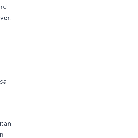
ård
ver.
r
ssa
utan
in