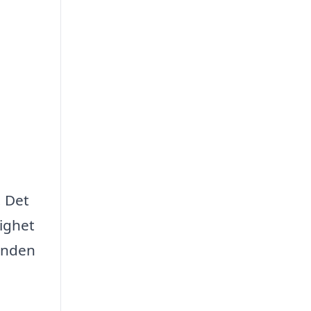
. Det
tighet
danden