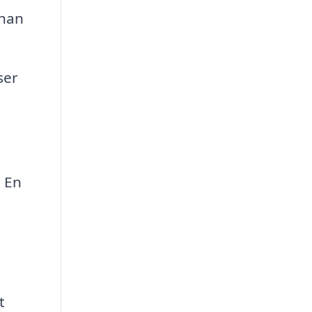
nnan
ser
. En
t