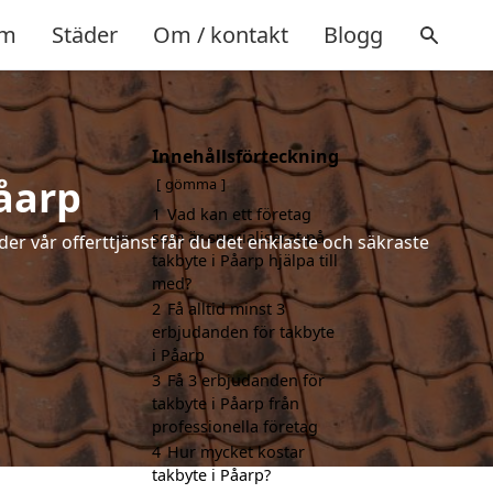
m
Städer
Om / kontakt
Blogg
Innehållsförteckning
Påarp
gömma
1
Vad kan ett företag
som är specialiserat på
der vår offerttjänst får du det enklaste och säkraste
takbyte i Påarp hjälpa till
med?
2
Få alltid minst 3
erbjudanden för takbyte
i Påarp
3
Få 3 erbjudanden för
takbyte i Påarp från
professionella företag
4
Hur mycket kostar
takbyte i Påarp?