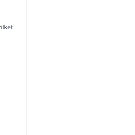
ilket
h