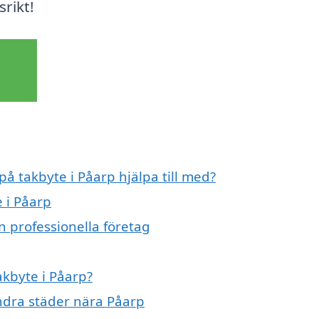
srikt!
på takbyte i Påarp hjälpa till med?
e i Påarp
n professionella företag
akbyte i Påarp?
andra städer nära Påarp