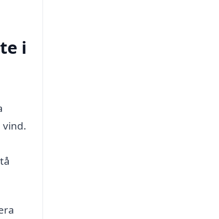
te i
a
 vind.
stå
era