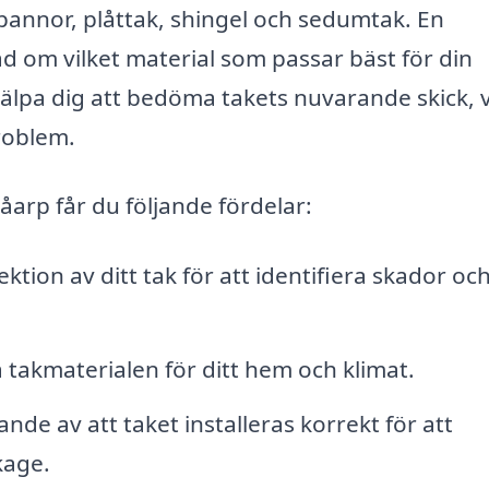
akpannor, plåttak, shingel och sedumtak. En
åd om vilket material som passar bäst för din
jälpa dig att bedöma takets nuvarande skick, v
roblem.
Påarp får du följande fördelar:
ktion av ditt tak för att identifiera skador oc
takmaterialen för ditt hem och klimat.
ande av att taket installeras korrekt för att
kage.