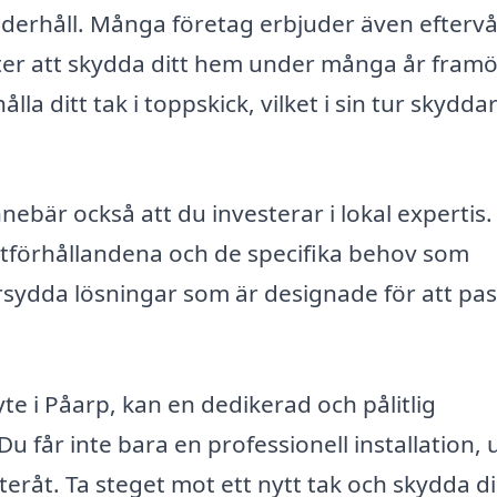
underhåll. Många företag erbjuder även efterv
sätter att skydda ditt hem under många år framö
a ditt tak i toppskick, vilket i sin tur skydda
nnebär också att du investerar i lokal expertis.
matförhållandena och de specifika behov som
rsydda lösningar som är designade för att pa
te i Påarp, kan en dedikerad och pålitlig
u får inte bara en professionell installation, 
råt. Ta steget mot ett nytt tak och skydda d