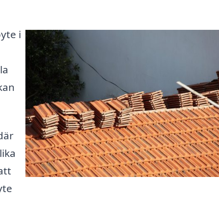
yte i
la
kan
där
lika
att
yte