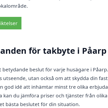
lokalområde.
iktelser
danden för takbyte i Påarp
tt betydande beslut för varje husägare i Påarp
s utseende, utan också om att skydda din fas
 en god idé att inhämtar minst tre olika erbju
 kan du jämföra priser och tjänster från olika
det bästa beslutet för din situation.