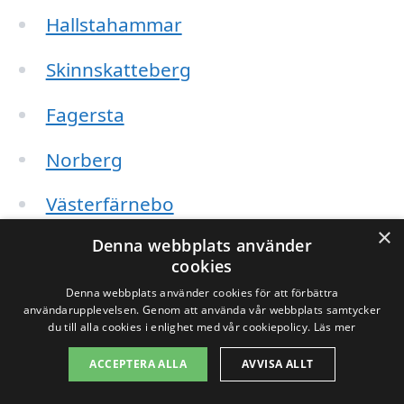
Hallstahammar
Skinnskatteberg
Fagersta
Norberg
Västerfärnebo
×
Denna webbplats använder
Hedemora
cookies
Sundbyberg
Denna webbplats använder cookies för att förbättra
användarupplevelsen. Genom att använda vår webbplats samtycker
du till alla cookies i enlighet med vår cookiepolicy.
Läs mer
När du letar efter ett företag för takbyte,
ACCEPTERA ALLA
AVVISA ALLT
överväg att kontakta flera leverantörer