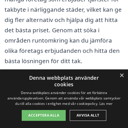
takbyte i närliggande städer, vilket kan ge
dig fler alternativ och hjälpa dig att hitta
det bästa priset. Genom att söka i
områden runtomkring kan du jämföra
olika företags erbjudanden och hitta den
bästa lösningen för ditt tak.
×
Denna webbplats använder
Några av de städer som ligger nära
cookies
Rappestad där du kan hitta professionella
Denna webbplats använder cookies för att förbättra
takläggare inkluderar:
användarupplevelsen. Genom att använda vår webbplats samtycker
du till alla cookies i enlighet med vår cookiepolicy.
Läs mer
ACCEPTERA ALLA
AVVISA ALLT
Linköping