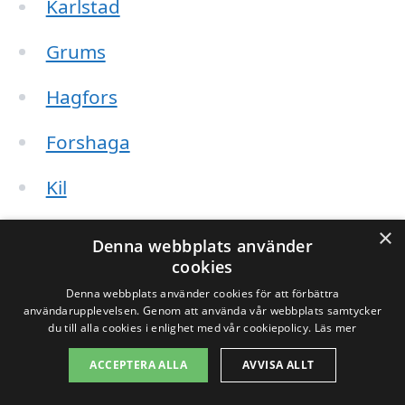
Karlstad
Grums
Hagfors
Forshaga
Kil
Sunne
×
Denna webbplats använder
cookies
Munkfors
Denna webbplats använder cookies för att förbättra
användarupplevelsen. Genom att använda vår webbplats samtycker
Torsby
du till alla cookies i enlighet med vår cookiepolicy.
Läs mer
ACCEPTERA ALLA
AVVISA ALLT
När du letar efter hjälp med takbyte i