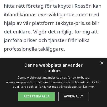
hitta rätt företag för takbyte i Rossön kan
ibland kännas överväldigande, men med
hjälp av vår plattform takbyte-pris.se blir
det enklare. Vi gör det möjligt för dig att
jämföra priser och tjänster från olika
professionella takläggare.
×
När du söker efter företag för takbyte,
Denna webbplats använder
cookies
överväg att titta på städer som ligger
Denna webbplats använder cookies för att förbättra
nära
Rossön
. Här är några exempel på
användarupplevelsen. Genom att använda vår webbplats samtycker
du till alla cookies i enlighet med vår cookiepolicy.
Läs mer
orter där du kan hitta kompetenta
ACCEPTERA ALLA
AVVISA ALLT
takläggare: