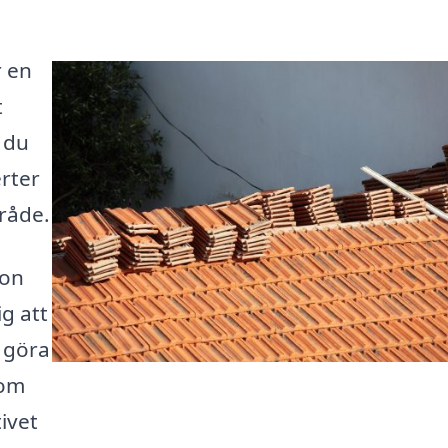
r en
t
 du
erter
mråde.
ion
ig att
n göra
nom
ivet