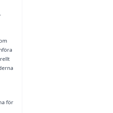
r
som
ämföra
rellt
aderna
na för