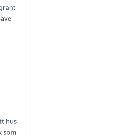
ggrant
Säve
n
tt hus
ak som