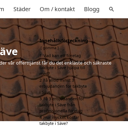
m
Städer
Om / kontakt
Blogg
Innehållsförteckning
Säve
gömma
1
Vad kan ett företag
som är specialiserat på
der vår offerttjänst får du det enklaste och säkraste
takbyte i Säve hjälpa till
med?
2
Få alltid minst 3
erbjudanden för takbyte
i Säve
3
Få 3 erbjudanden för
takbyte i Säve från
professionella företag
4
Hur mycket kostar
takbyte i Säve?