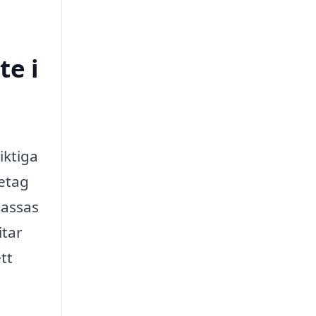
te i
iktiga
retag
passas
itar
tt