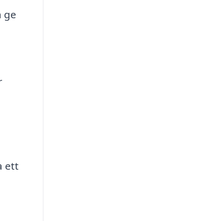
n ge
r
 ett