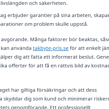
livslängden och säkerheten.
ag erbjuder garantier på sina arbeten, skapa
eparationer om problem skulle uppstå.
 är avgörande. Många faktorer bör beaktas, så
Du kan använda
takbyte-pris.se
för att enkelt j
hjälper dig att fatta ett informerat beslut. Gene
ka offerter för att få en rättvis bild av kostn
aget har giltiga försäkringar och att dess
tta skyddar dig som kund och minimerar risker
tets genomförande. Ett professionellt