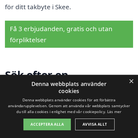
för ditt takbyte i Skee.
Få 3 erbjudanden, gratis och utan
förpliktelser
Sök efter en
×
Denna webbplats använder
professionell för
cookies
takbyte i andra städer
Denna webbplats använder cookies för att förbättra
användarupplevelsen. Genom att använda vår webbplats samtycker
du till alla cookies i enlighet med vår cookiepolicy.
Läs mer
nära Skee
ACCEPTERA ALLA
AVVISA ALLT