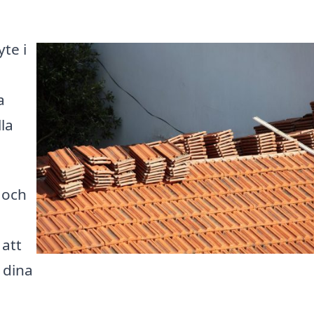
yte i
a
la
 och
 att
 dina