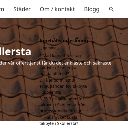
m
Städer
Om / kontakt
Blogg
Innehållsförteckning
llersta
gömma
1
Vad kan ett företag
som är specialiserat på
der vår offerttjänst får du det enklaste och säkraste
takbyte i Sköllersta
hjälpa till med?
2
Få alltid minst 3
erbjudanden för takbyte
i Sköllersta
3
Få 3 erbjudanden för
takbyte i Sköllersta från
professionella företag
4
Hur mycket kostar
takbyte i Sköllersta?