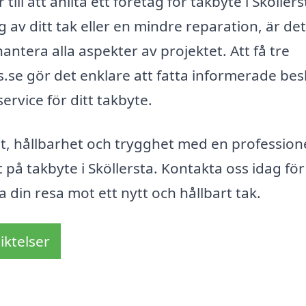
ll att anlita ett företag för takbyte i Sköllers
v ditt tak eller en mindre reparation, är det 
antera alla aspekter av projektet. Att få tre
s.se gör det enklare att fatta informerade bes
ervice för ditt takbyte.
tet, hållbarhet och trygghet med en professione
 på takbyte i Sköllersta. Kontakta oss idag för 
 din resa mot ett nytt och hållbart tak.
iktelser