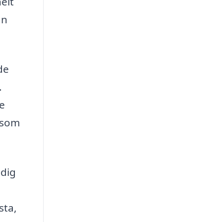
elt
an
de
.
e
 som
 dig
sta,