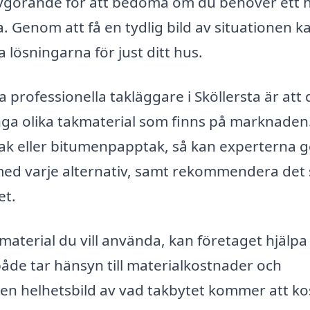
r avgörande för att bedöma om du behöver ett h
. Genom att få en tydlig bild av situationen k
 lösningarna för just ditt hus.
 professionella takläggare i Sköllersta är att 
nga olika takmaterial som finns på marknaden
ak eller bitumenpapptak, så kan experterna g
med varje alternativ, samt rekommendera det
et.
akmaterial du vill använda, kan företaget hjälpa
åde tar hänsyn till materialkostnader och
å en helhetsbild av vad takbytet kommer att ko