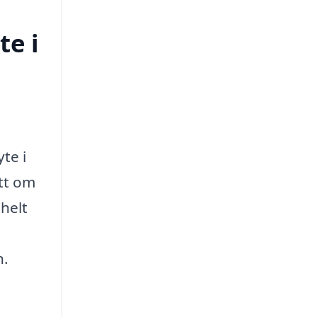
te i
te i
ett om
 helt
n.