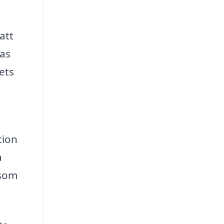
att
ras
ets
tion
a
 som