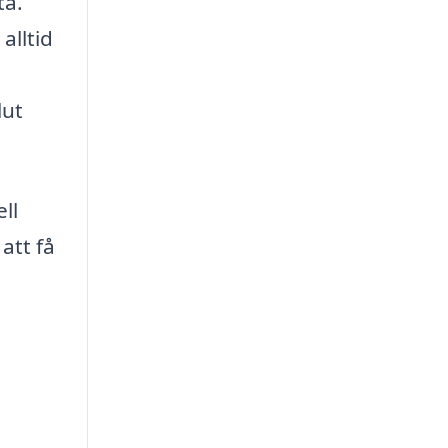
ta.
alltid
lut
ll
att få