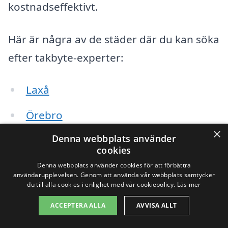
kostnadseffektivt.
Här är några av de städer där du kan söka
efter takbyte-experter:
Laxå
Örebro
×
Denna webbplats använder
Nicolas
cookies
Karlskoga
Denna webbplats använder cookies för att förbättra
användarupplevelsen. Genom att använda vår webbplats samtycker
du till alla cookies i enlighet med vår cookiepolicy.
Läs mer
Kumla
ACCEPTERA ALLA
AVVISA ALLT
Hallsberg