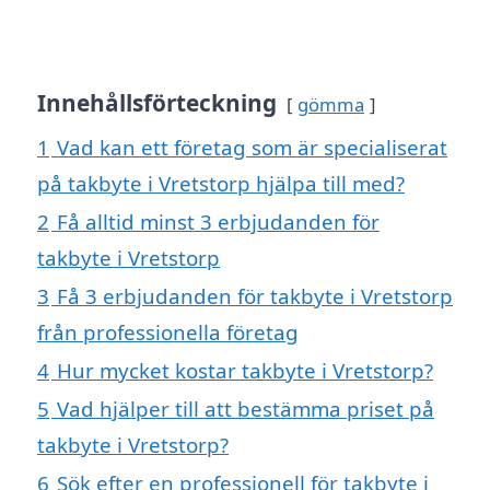
Innehållsförteckning
gömma
1
Vad kan ett företag som är specialiserat
på takbyte i Vretstorp hjälpa till med?
2
Få alltid minst 3 erbjudanden för
takbyte i Vretstorp
3
Få 3 erbjudanden för takbyte i Vretstorp
från professionella företag
4
Hur mycket kostar takbyte i Vretstorp?
5
Vad hjälper till att bestämma priset på
takbyte i Vretstorp?
6
Sök efter en professionell för takbyte i