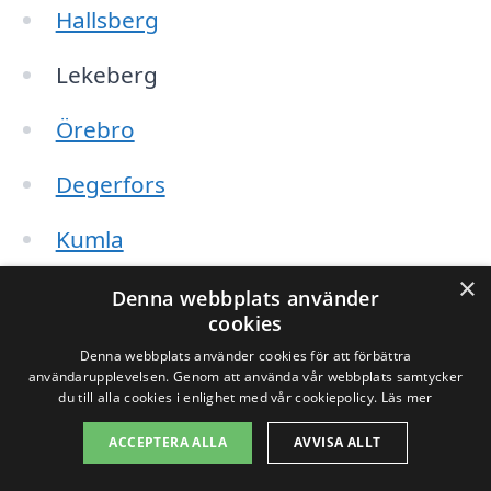
Hallsberg
Lekeberg
Örebro
Degerfors
Kumla
×
Nora
Denna webbplats använder
cookies
Fjugesta
Denna webbplats använder cookies för att förbättra
användarupplevelsen. Genom att använda vår webbplats samtycker
Sköllersta
du till alla cookies i enlighet med vår cookiepolicy.
Läs mer
ACCEPTERA ALLA
AVVISA ALLT
Lindesberg