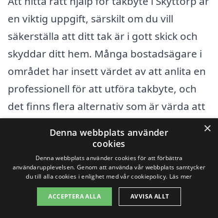
Att hitta rätt hjälp för takbyte i Skyttorp är
en viktig uppgift, särskilt om du vill
säkerställa att ditt tak är i gott skick och
skyddar ditt hem. Många bostadsägare i
området har insett värdet av att anlita en
professionell för att utföra takbyte, och
det finns flera alternativ som är värda att
överväga. Genom vår plattform, takbyte-
×
Denna webbplats använder
pris.se, kan du enkelt få tag på offerter
cookies
från olika yrkesverksamma och jämföra
Denna webbplats använder cookies för att förbättra
användarupplevelsen. Genom att använda vår webbplats samtycker
priser för att få det bästa erbjudandet.
du till alla cookies i enlighet med vår cookiepolicy.
Läs mer
ACCEPTERA ALLA
AVVISA ALLT
Det är också bra att veta att det finns