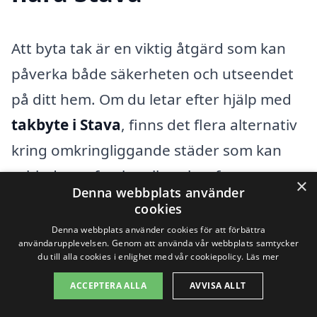
Att byta tak är en viktig åtgärd som kan
påverka både säkerheten och utseendet
på ditt hem. Om du letar efter hjälp med
takbyte i Stava
, finns det flera alternativ
kring omkringliggande städer som kan
erbjuda professionella och erfarna
×
Denna webbplats använder
takläggare. Genom att utöka din sökning
cookies
till närliggande områden kan du öka dina
Denna webbplats använder cookies för att förbättra
användarupplevelsen. Genom att använda vår webbplats samtycker
möjligheter att hitta det bästa
du till alla cookies i enlighet med vår cookiepolicy.
Läs mer
erbjudandet samt rätt expertis för dina
ACCEPTERA ALLA
AVVISA ALLT
behov.