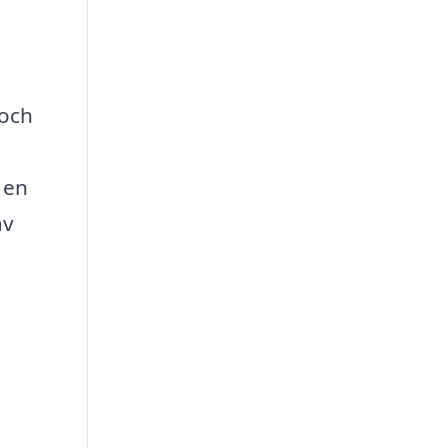
 och
 en
av