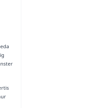
nleda
ig
änster
rtis
hur