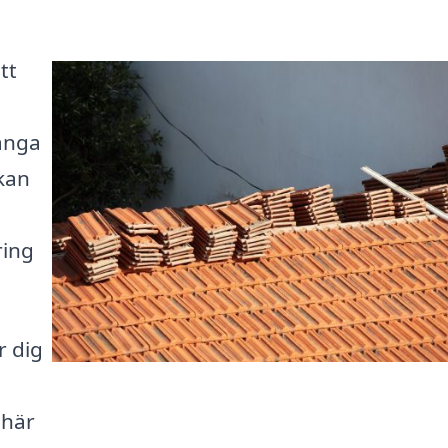
tt
ånga
 kan
ring
r dig
 här