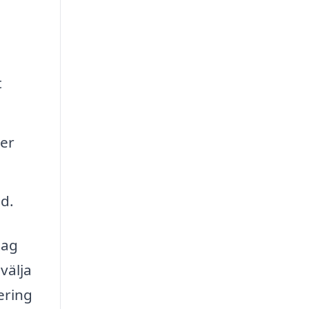
t
ger
gd.
tag
välja
ering