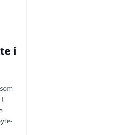
te i
g som
 i
ka
byte-