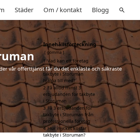
m
Städer
Om / kontakt
Blogg
Innehållsförteckning
oruman
gömma
1
Vad kan ett företag
som är specialiserat på
der vår offerttjänst får du det enklaste och säkraste
takbyte i Storuman
hjälpa till med?
2
Få alltid minst 3
erbjudanden för takbyte
i Storuman
3
Få 3 erbjudanden för
takbyte i Storuman från
professionella företag
4
Hur mycket kostar
takbyte i Storuman?