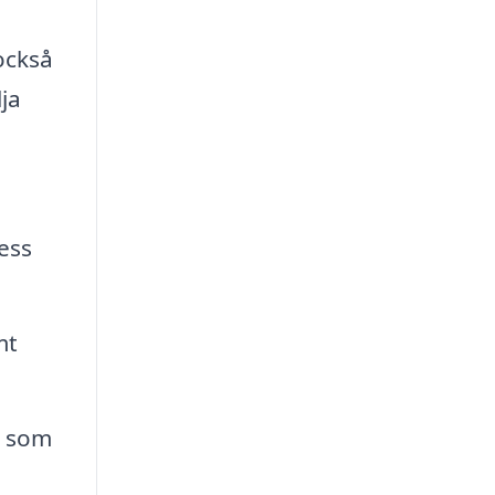
också
ja
ess
mt
t som