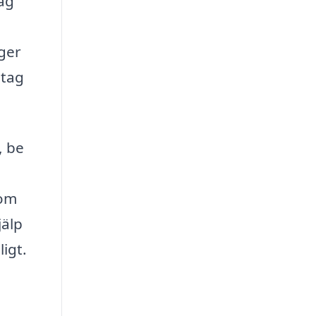
tag
ger
etag
, be
som
jälp
ligt.