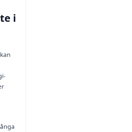
te i
 kan
i­
er
 många