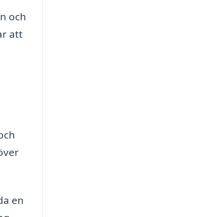
n och
r att
och
över
nda en