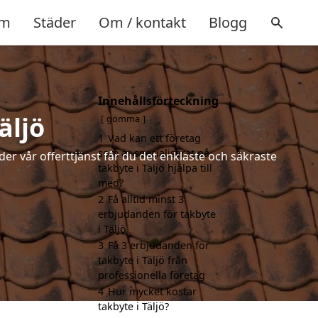
m
Städer
Om / kontakt
Blogg
Innehållsförteckning
äljö
gömma
1
Vad kan ett företag
som är specialiserat på
der vår offerttjänst får du det enklaste och säkraste
takbyte i Täljö hjälpa till
med?
2
Få alltid minst 3
erbjudanden för takbyte
i Täljö
3
Få 3 erbjudanden för
takbyte i Täljö från
professionella företag
4
Hur mycket kostar
takbyte i Täljö?