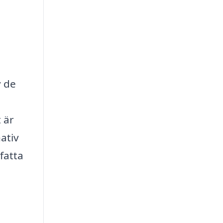
v de
 är
nativ
fatta