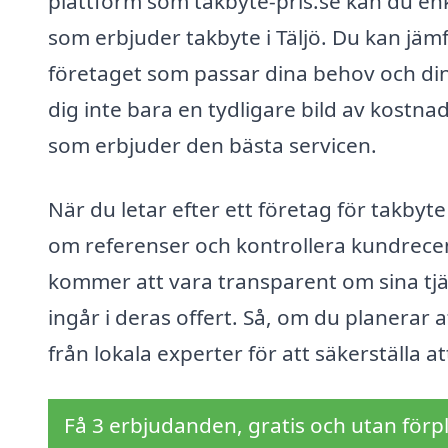
plattform som takbyte-pris.se kan du enke
som erbjuder takbyte i Täljö. Du kan jämfö
företaget som passar dina behov och din
dig inte bara en tydligare bild av kostna
som erbjuder den bästa servicen.
När du letar efter ett företag för takbyte
om referenser och kontrollera kundrecen
kommer att vara transparent om sina tjä
ingår i deras offert. Så, om du planerar at
från lokala experter för att säkerställa a
Få 3 erbjudanden, gratis och utan förpl