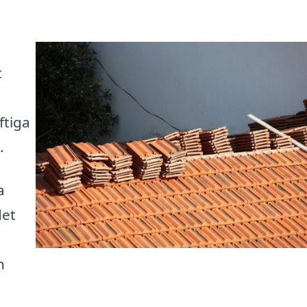
t
ftiga
.
a
det
h