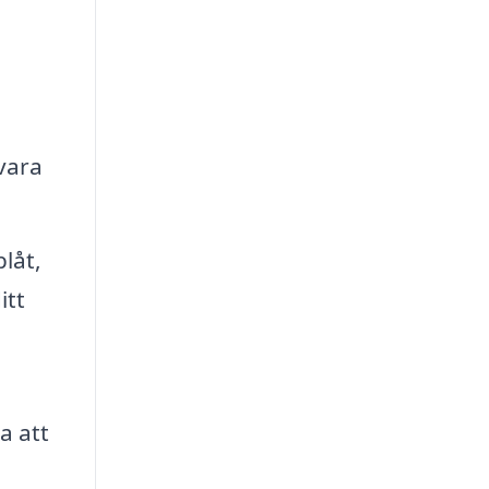
vara
låt,
itt
a att