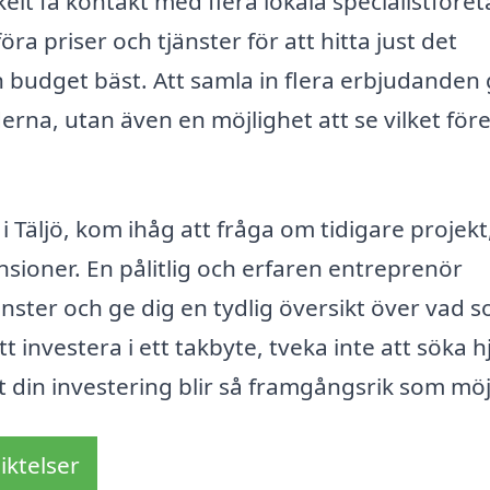
lt få kontakt med flera lokala specialistföre
ra priser och tjänster för att hitta just det
 budget bäst. Att samla in flera erbjudanden 
derna, utan även en möjlighet att se vilket för
 i Täljö, kom ihåg att fråga om tidigare projekt
sioner. En pålitlig och erfaren entreprenör
nster och ge dig en tydlig översikt över vad 
t investera i ett takbyte, tveka inte att söka h
tt din investering blir så framgångsrik som möj
iktelser