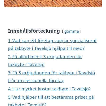
Innehållsförteckning
gömma
1
Vad kan ett företag som är specialiserat
på takbyte i Tavelsjö hjälpa till med?
2
Få alltid minst 3 erbjudanden för
takbyte i Tavelsjö
3
Få 3 erbjudanden för takbyte i Tavelsjö
från professionella företag
4
Hur mycket kostar takbyte i Tavelsjö?
5
Vad hjälper till att bestämma priset på
takbyte i Tavelsjö?