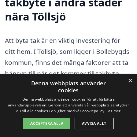
takbyte i andra städer
nära Töllsjö
Att byta tak är en viktig investering för
ditt hem. I Töllsjö, som ligger i Bollebygds
kommun, finns det många faktorer att ta
hänsyn till när det kommer till takbyte.
×
Denna webbplats använder
Det är avgörande att du väljer en pålitlig
cookies
entreprenör som kan garantera kvalité
Denna webbplats använder cookies för att förbättra
och hållbarhet. Om du letar efter hjälp
användarupplevelsen. Genom att använda vår webbplats samtycker
du till alla cookies i enlighet med vår cookiepolicy.
Läs mer
med takbyte i Töllsjö, kan det ibland vara
ACCEPTERA ALLA
AVVISA ALLT
bra att även överväga alternativ i