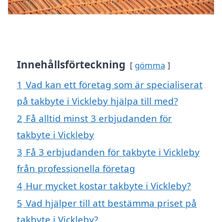
Innehållsförteckning
gömma
1
Vad kan ett företag som är specialiserat
på takbyte i Vickleby hjälpa till med?
2
Få alltid minst 3 erbjudanden för
takbyte i Vickleby
3
Få 3 erbjudanden för takbyte i Vickleby
från professionella företag
4
Hur mycket kostar takbyte i Vickleby?
5
Vad hjälper till att bestämma priset på
takbyte i Vickleby?