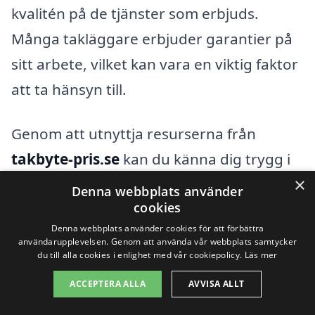
kvalitén på de tjänster som erbjuds.
Många takläggare erbjuder garantier på
sitt arbete, vilket kan vara en viktig faktor
att ta hänsyn till.
Genom att utnyttja resurserna från
takbyte-pris.se
kan du känna dig trygg i
×
ditt val av entreprenör för takbyte. Vår
Denna webbplats använder
cookies
tjänst gör det enkelt att få kontakt med
Denna webbplats använder cookies för att förbättra
specialister i ditt närområde, vilket sparar
användarupplevelsen. Genom att använda vår webbplats samtycker
du till alla cookies i enlighet med vår cookiepolicy.
Läs mer
tid och ger dig möjlighet att göra ett
välgrundat val. Dessutom kan du läsa
ACCEPTERA ALLA
AVVISA ALLT
recensioner och betygsättning av andra