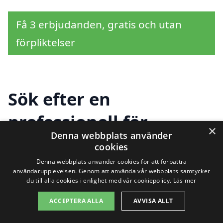
Få 3 erbjudanden, gratis och utan
förpliktelser
Sök efter en
professionell för
×
Denna webbplats använder
takbyte i andra städer
cookies
nära Viksjöfors
Denna webbplats använder cookies för att förbättra
användarupplevelsen. Genom att använda vår webbplats samtycker
du till alla cookies i enlighet med vår cookiepolicy.
Läs mer
ACCEPTERA ALLA
AVVISA ALLT
Att hitta hjälp för
takbyte i Viksjöfors
kan