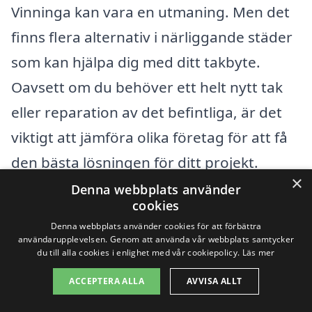
Vinninga kan vara en utmaning. Men det
finns flera alternativ i närliggande städer
som kan hjälpa dig med ditt takbyte.
Oavsett om du behöver ett helt nytt tak
eller reparation av det befintliga, är det
viktigt att jämföra olika företag för att få
den bästa lösningen för ditt projekt.
×
Denna webbplats använder
cookies
Några av städerna i närheten av Vinninga
Denna webbplats använder cookies för att förbättra
som erbjuder takbytjänster inkluderar:
användarupplevelsen. Genom att använda vår webbplats samtycker
du till alla cookies i enlighet med vår cookiepolicy.
Läs mer
Lidköping
ACCEPTERA ALLA
AVVISA ALLT
Skara