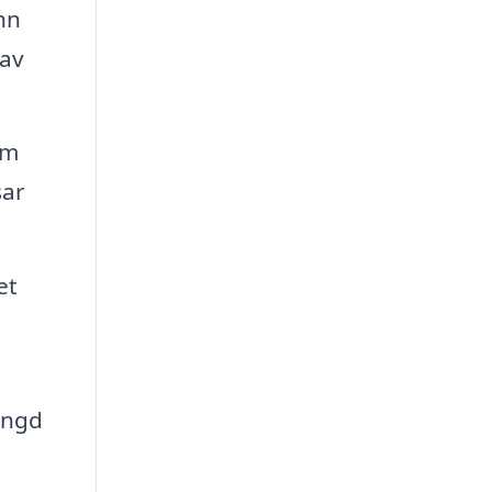
nn
 av
om
sar
et
längd