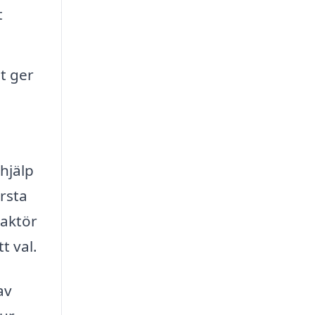
t
t ger
 hjälp
rsta
 aktör
t val.
av