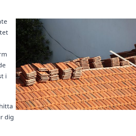
nte
tet
orm
de
t i
hitta
er dig