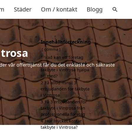
m
Städer
Om / kontakt
Blogg
Innehållsförteckning
ntrosa
gömma
1
Vad kan ett företag
som är specialiserat på
der vår offerttjänst får du det enklaste och säkraste
takbyte i Vintrosa hjälpa
till med?
2
Få alltid minst 3
erbjudanden för takbyte
i Vintrosa
3
Få 3 erbjudanden för
takbyte i Vintrosa från
professionella företag
4
Hur mycket kostar
takbyte i Vintrosa?