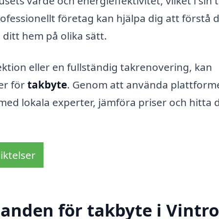
usets värde och energieffektivitet, vilket i sin 
rofessionellt företag kan hjälpa dig att förstå 
ditt hem på olika sätt.
tion eller en fullständig takrenovering, kan
er för
takbyte
. Genom att använda plattform
med lokala experter, jämföra priser och hitta 
iktelser
danden för takbyte i Vintr