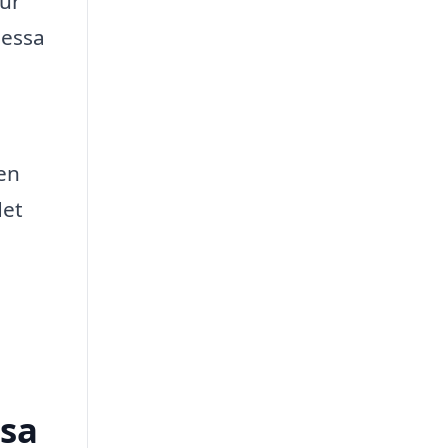
tur
dessa
en
det
osa