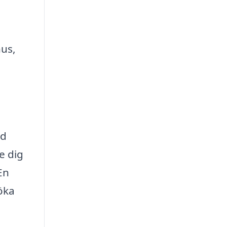
hus,
nd
e dig
En
öka