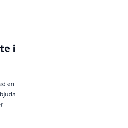
te i
med en
bjuda
er