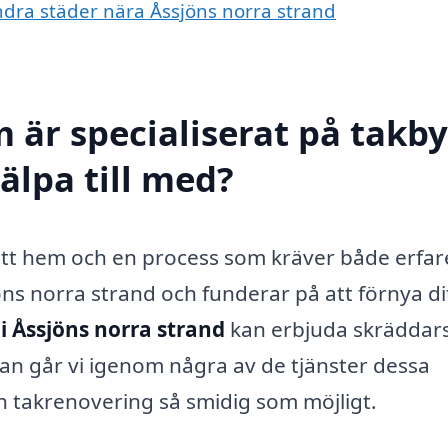
andra städer nära Åssjöns norra strand
 är specialiserat på takby
älpa till med?
r ditt hem och en process som kräver både erfa
öns norra strand och funderar på att förnya di
i Åssjöns norra strand
kan erbjuda skräddar
an går vi igenom några av de tjänster dessa
in takrenovering så smidig som möjligt.