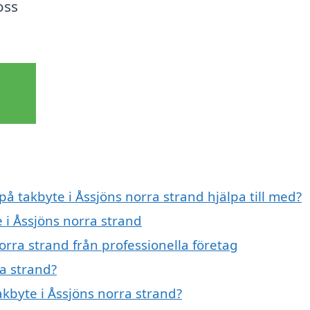
oss
!
på takbyte i Åssjöns norra strand hjälpa till med?
e i Åssjöns norra strand
orra strand från professionella företag
ra strand?
akbyte i Åssjöns norra strand?