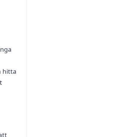
ånga
 hitta
t
att