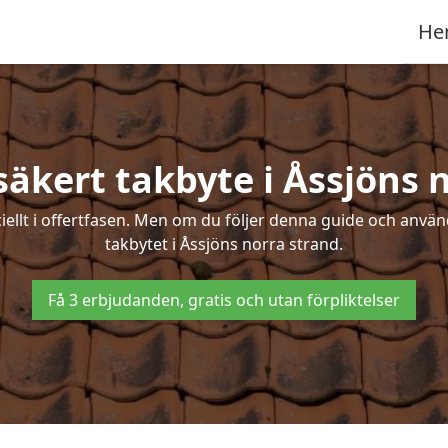
He
säkert takbyte i Åssjöns 
ciellt i offertfasen. Men om du följer denna guide och använ
takbytet i Åssjöns norra strand.
Få 3 erbjudanden, gratis och utan förpliktelser