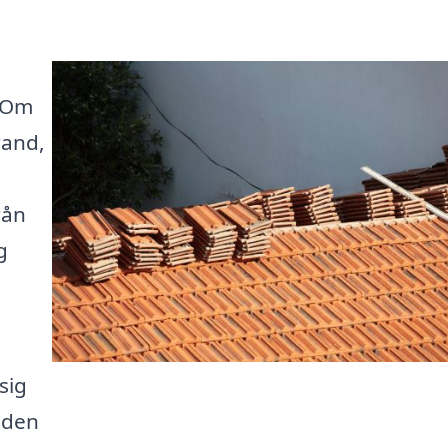
. Om
rand,
rån
g
sig
a den