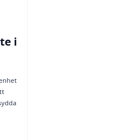
te i
renhet
tt
sydda