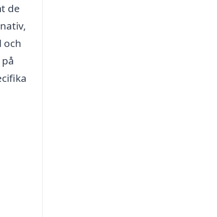
mt de
nativ,
l och
 på
cifika