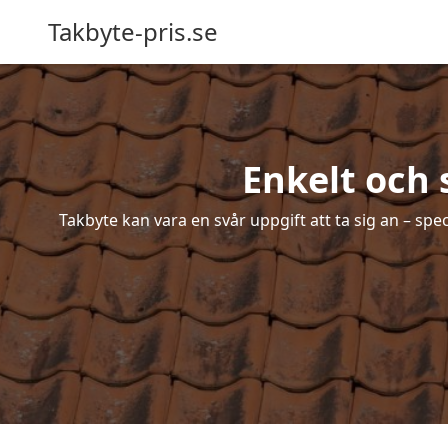
Takbyte-pris.se
Enkelt och 
Takbyte kan vara en svår uppgift att ta sig an – spe