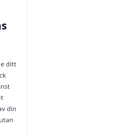
ns
e ditt
ck
inst
et
av din
 utan