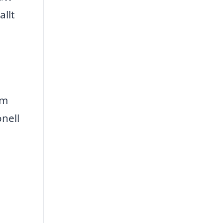
allt
om
nell