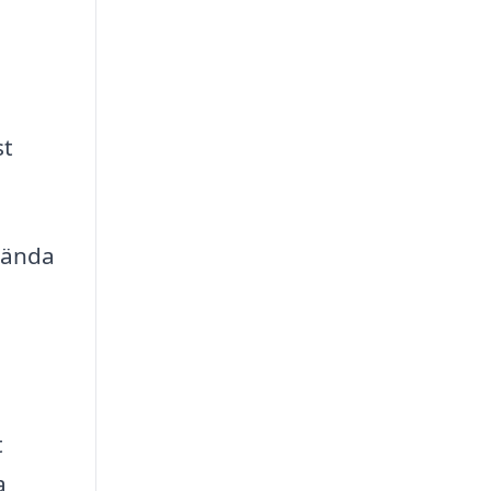
st
nvända
t
a