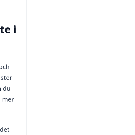
te i
 och
nster
m du
t mer
 det