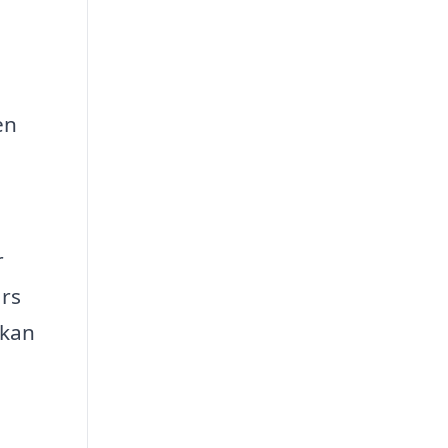
en
r
ars
 kan