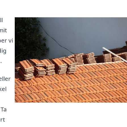
ll
mit
per vi
dig
.
ller
kel
 Ta
rt