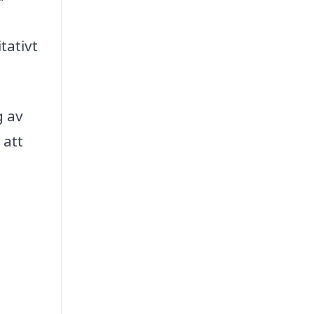
tativt
g av
 att
a