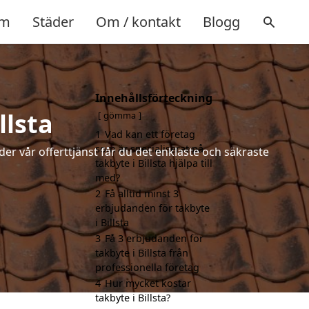
m
Städer
Om / kontakt
Blogg
Innehållsförteckning
llsta
gömma
1
Vad kan ett företag
som är specialiserat på
der vår offerttjänst får du det enklaste och säkraste
takbyte i Billsta hjälpa till
med?
2
Få alltid minst 3
erbjudanden för takbyte
i Billsta
3
Få 3 erbjudanden för
takbyte i Billsta från
professionella företag
4
Hur mycket kostar
takbyte i Billsta?