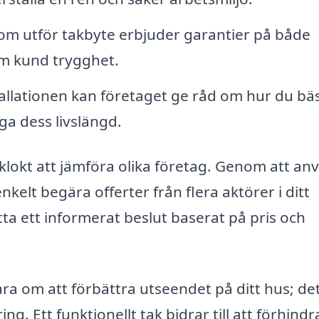
som utför takbyte erbjuder garantier på både
om kund trygghet.
tallationen kan företaget ge råd om hur du bä
nga dess livslängd.
t klokt att jämföra olika företag. Genom att a
kelt begära offerter från flera aktörer i ditt
tta ett informerat beslut baserat på pris och
bara om att förbättra utseendet på ditt hus; de
g. Ett funktionellt tak bidrar till att förhindr