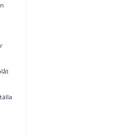
an
r
låt
tälla