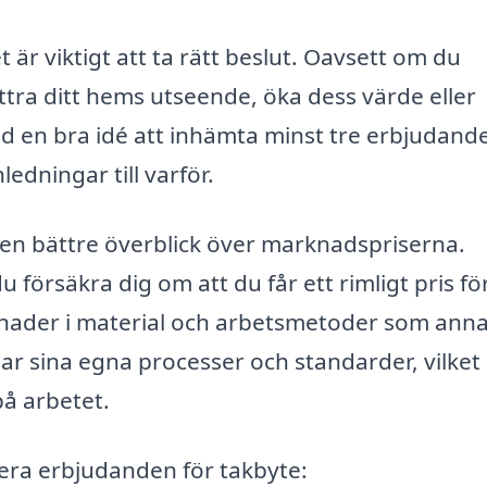
t är viktigt att ta rätt beslut. Oavsett om du
bättra ditt hems utseende, öka dess värde eller
ltid en bra idé att inhämta minst tre erbjudand
edningar till varför.
 en bättre överblick över marknadspriserna.
försäkra dig om att du får ett rimligt pris fö
lnader i material och arbetsmetoder som ann
ar sina egna processer och standarder, vilket
på arbetet.
lera erbjudanden för takbyte: