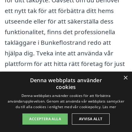
för ditt takbyte. Oavsett om du behöver
ett nytt tak för att förbättra ditt hems
utseende eller för att säkerställa dess
funktionalitet, finns det professionella
takläggare i Bunkeflostrand redo att
hjälpa dig. Tveka inte att använda vår
plattform för att hitta rätt företag för just
dina behov!
×
Denna webbplats använder
cookies
Få 3 erbjudanden, gratis och utan
Denna webbplats använder cookies för att förbättra
användarupplevelsen. Genom att använda vår webbplats samtycker
förpliktelser
du till alla cookies i enlighet med vår cookiepolicy.
Läs mer
ACCEPTERA ALLA
AVVISA ALLT