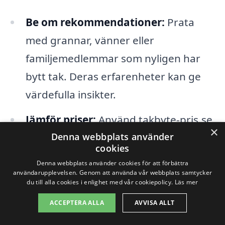
Be om rekommendationer:
Prata
med grannar, vänner eller
familjemedlemmar som nyligen har
bytt tak. Deras erfarenheter kan ge
värdefulla insikter.
Jämför priser:
Använd takbyte-pris.se
×
för att få offerter från flera
Denna webbplats använder
cookies
entreprenörer. Detta ger dig en bättre
Denna webbplats använder cookies för att förbättra
förståelse för vad marknaden
användarupplevelsen. Genom att använda vår webbplats samtycker
du till alla cookies i enlighet med vår cookiepolicy.
Läs mer
erbjuder.
ACCEPTERA ALLA
AVVISA ALLT
Kolla referenser:
Be om referenser