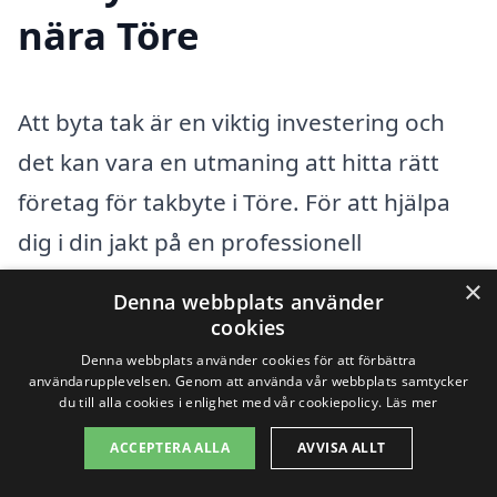
nära Töre
Att byta tak är en viktig investering och
det kan vara en utmaning att hitta rätt
företag för takbyte i Töre. För att hjälpa
dig i din jakt på en professionell
takläggare erbjuder vi en plattform där
×
Denna webbplats använder
du enkelt kan få in flera erbjudanden från
cookies
lokala fackmän. När du letar efter takbyte
Denna webbplats använder cookies för att förbättra
användarupplevelsen. Genom att använda vår webbplats samtycker
i Töre, överväg att även kolla in företag i
du till alla cookies i enlighet med vår cookiepolicy.
Läs mer
de närliggande städerna för att få ännu
ACCEPTERA ALLA
AVVISA ALLT
fler alternativ.