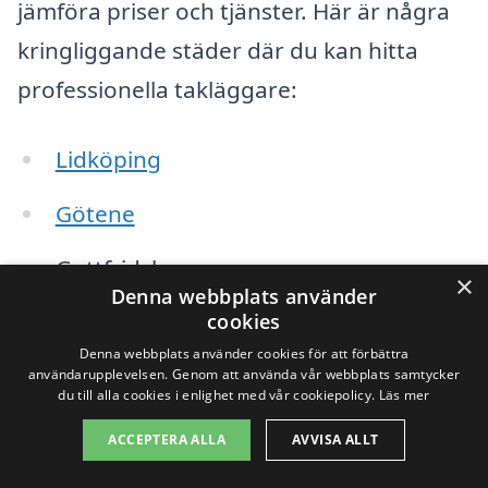
jämföra priser och tjänster. Här är några
kringliggande städer där du kan hitta
professionella takläggare:
Lidköping
Götene
Gottfridsberg
×
Denna webbplats använder
Axvall
cookies
Denna webbplats använder cookies för att förbättra
S skipping
användarupplevelsen. Genom att använda vår webbplats samtycker
du till alla cookies i enlighet med vår cookiepolicy.
Läs mer
Kåkind
ACCEPTERA ALLA
AVVISA ALLT
Fägre