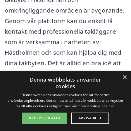
omkringliggande områden är avgörande.
Genom vår plattform kan du enkelt få
kontakt med professionella takläggare
som är verksamma i närheten av
Hästholmen och som kan hjälpa dig med
dina takbyten. Det är alltid en bra idé att
jämföra erbjudanden för att få det bästa
×
Denna webbplats använder
priset och den service du förtjänar.
cookies
Denna webbplats använder cookies för att förbättra
användarupplevelsen. Genom att använda vår webbplats samtycker
När du letar efter företag för takbyte i
du till alla cookies i enlighet med vår cookiepolicy.
Läs mer
Hästholmen kan det vara värt att
ACCEPTERA ALLA
AVVISA ALLT
överväga tjänster från närliggande