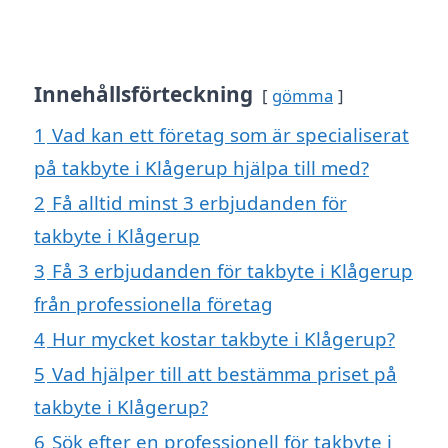
Innehållsförteckning
gömma
1
Vad kan ett företag som är specialiserat
på takbyte i Klågerup hjälpa till med?
2
Få alltid minst 3 erbjudanden för
takbyte i Klågerup
3
Få 3 erbjudanden för takbyte i Klågerup
från professionella företag
4
Hur mycket kostar takbyte i Klågerup?
5
Vad hjälper till att bestämma priset på
takbyte i Klågerup?
6
Sök efter en professionell för takbyte i