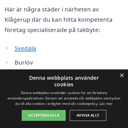
Här är några städer i närheten av
Klågerup där du kan hitta kompetenta
företag specialiserade på takbyte:
Svedala
Burlöv
×
Skurup
Denna webbplats använder
cookies
Malmö
Denna webbplats använder cookies för att förbättra
användarupplevelsen. Genom att använda vår webbplats samtycker
Lund
du till alla cookies i enlighet med vår cookiepolicy.
Läs mer
ACCEPTERA ALLA
AVVISA ALLT
Staffanstorp