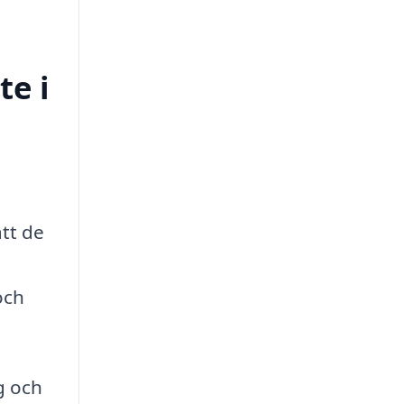
te i
att de
och
g och