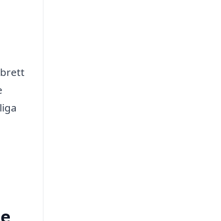
 brett
e
liga
le