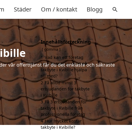
m
Städer
Om / kontakt
Blogg
Innehållsförteckning
ibille
gömma
1
Vad kan ett företag
som är specialiserat på
der vår offerttjänst får du det enklaste och säkraste
takbyte i Kvibille hjälpa
till med?
2
Få alltid minst 3
erbjudanden för takbyte
i Kvibille
3
Få 3 erbjudanden för
takbyte i Kvibille från
professionella företag
4
Hur mycket kostar
takbyte i Kvibille?