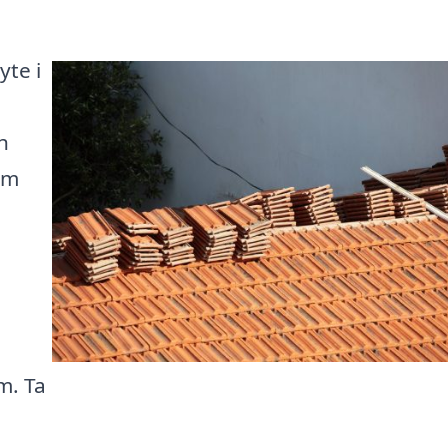
yte i
h
om
m. Ta