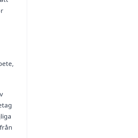
ör
bete,
iv
retag
liga
 från