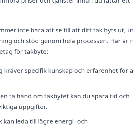
n jämföra priser och tjänster innan du fattar ett
mmer inte bara att se till att ditt tak byts ut, u
vning och stöd genom hela processen. Här är 
retag för takbyte:
 kräver specifik kunskap och erfarenhet för a
en ta hand om takbytet kan du spara tid och
iktiga uppgifter.
k kan leda till lägre energi- och