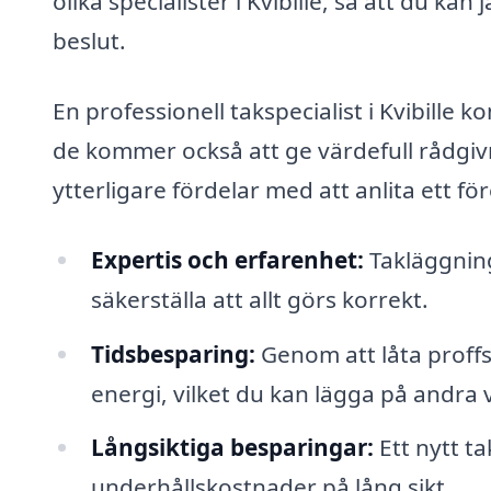
olika specialister i Kvibille, så att du ka
beslut.
En professionell takspecialist i Kvibille ko
de kommer också att ge värdefull rådgi
ytterligare fördelar med att anlita ett fö
Expertis och erfarenhet:
Takläggning
säkerställa att allt görs korrekt.
Tidsbesparing:
Genom att låta proffs
energi, vilket du kan lägga på andra v
Långsiktiga besparingar:
Ett nytt ta
underhållskostnader på lång sikt.