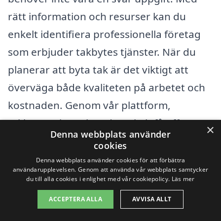
rätt information och resurser kan du
enkelt identifiera professionella företag
som erbjuder takbytes tjänster. När du
planerar att byta tak är det viktigt att
överväga både kvaliteten på arbetet och
kostnaden. Genom vår plattform,
takbyte-pris.se, kan du enkelt få offert
×
Denna webbplats använder
från olika specialister i ditt närområde,
cookies
vilket ger dig möjlighet att jämföra priser
Denna webbplats använder cookies för att förbättra
användarupplevelsen. Genom att använda vår webbplats samtycker
och tjänster.
du till alla cookies i enlighet med vår cookiepolicy.
Läs mer
ACCEPTERA ALLA
AVVISA ALLT
Förutom att söka efter företag direkt i