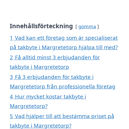
Innehållsförteckning
gömma
1
Vad kan ett företag som är specialiserat
på takbyte i Margretetorp hjälpa till med?
2
Få alltid minst 3 erbjudanden för
takbyte i Margretetorp
3
Få 3 erbjudanden för takbyte i
Margretetorp från professionella företag
4
Hur mycket kostar takbyte i
Margretetorp?
5
Vad hjälper till att bestämma priset på
takbyte i Margretetorp?