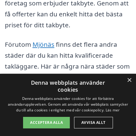
företag som erbjuder takbyte. Genom att
få offerter kan du enkelt hitta det bästa
priset för ditt takbyte.
Förutom
Mjönäs
finns det flera andra
städer där du kan hitta kvalificerade
takläggare. Här är några nära städer som
kan vara av intresse:
×
Denna webbplats använder
cookies
Hagfors
Denna webbplats använder cookies för att förbättra
användarupplevelsen. Genom att använda vår webbplats samtycker
Ekshärad
du till alla cookies i enlighet med vår cookiepolicy.
Läs mer
ACCEPTERA ALLA
AVVISA ALLT
Lesjöfors