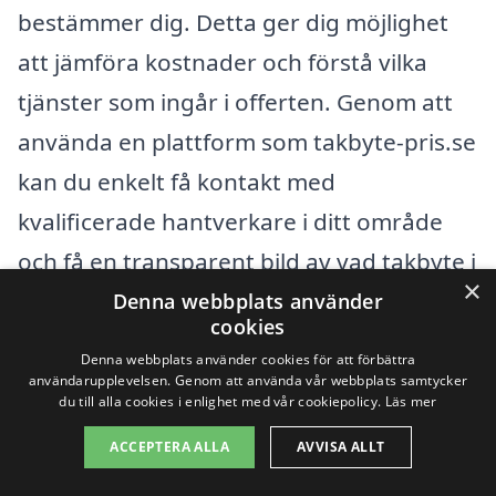
bestämmer dig. Detta ger dig möjlighet
att jämföra kostnader och förstå vilka
tjänster som ingår i offerten. Genom att
använda en plattform som takbyte-pris.se
kan du enkelt få kontakt med
kvalificerade hantverkare i ditt område
och få en transparent bild av vad takbyte i
×
Nordöstra Göteborg kan kosta. Att få
Denna webbplats använder
cookies
hjälp med takbyte är en viktig investering
Denna webbplats använder cookies för att förbättra
i ditt hems värde och säkerhet, så det
användarupplevelsen. Genom att använda vår webbplats samtycker
du till alla cookies i enlighet med vår cookiepolicy.
Läs mer
lönar sig att göra sin due diligence och
ACCEPTERA ALLA
AVVISA ALLT
välja med omsorg.