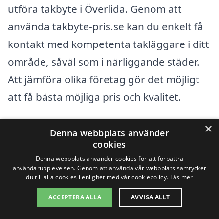
utföra takbyte i Överlida. Genom att
använda takbyte-pris.se kan du enkelt få
kontakt med kompetenta takläggare i ditt
område, såväl som i närliggande städer.
Att jämföra olika företag gör det möjligt
att få bästa möjliga pris och kvalitet.
×
Det finns flera fördelar med att söka efter
Denna webbplats använder
cookies
takläggare i städer nära Överlida. Här är
Denna webbplats använder cookies för att förbättra
några omkringliggande städer där du kan
användarupplevelsen. Genom att använda vår webbplats samtycker
du till alla cookies i enlighet med vår cookiepolicy.
Läs mer
hitta professionella takläggare:
ACCEPTERA ALLA
AVVISA ALLT
Svenljunga