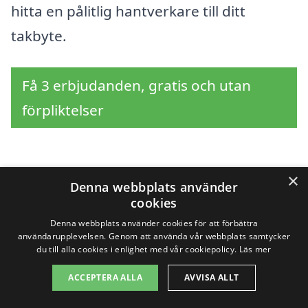
hitta en pålitlig hantverkare till ditt
takbyte.
Få 3 erbjudanden, gratis och utan
förpliktelser
×
Sök efter en
Denna webbplats använder
cookies
professionell för
Denna webbplats använder cookies för att förbättra
användarupplevelsen. Genom att använda vår webbplats samtycker
takbyte i andra städer
du till alla cookies i enlighet med vår cookiepolicy.
Läs mer
nära Sjömarken
ACCEPTERA ALLA
AVVISA ALLT