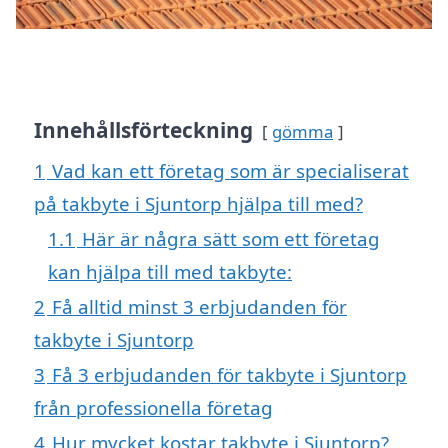
Innehållsförteckning
gömma
1
Vad kan ett företag som är specialiserat
på takbyte i Sjuntorp hjälpa till med?
1.1
Här är några sätt som ett företag
kan hjälpa till med takbyte:
2
Få alltid minst 3 erbjudanden för
takbyte i Sjuntorp
3
Få 3 erbjudanden för takbyte i Sjuntorp
från professionella företag
4
Hur mycket kostar takbyte i Sjuntorp?