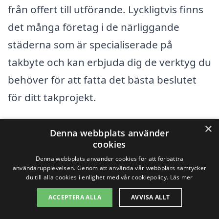
från offert till utförande. Lyckligtvis finns
det många företag i de närliggande
städerna som är specialiserade på
takbyte och kan erbjuda dig de verktyg du
behöver för att fatta det bästa beslutet
för ditt takprojekt.
×
När du letar efter ett företag för takbyte
Denna webbplats använder
cookies
kan det vara bra att överväga alternativ i
Denna webbplats använder cookies för att förbättra
städer som ligger nära Sjuntorp. Här är
användarupplevelsen. Genom att använda vår webbplats samtycker
du till alla cookies i enlighet med vår cookiepolicy.
Läs mer
några exempel på städer där du kan hitta
kompetenta aktörer:
ACCEPTERA ALLA
AVVISA ALLT