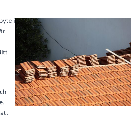
byte i
år
itt
och
e.
 att