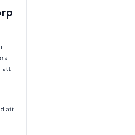
orp
r,
öra
 att
d att