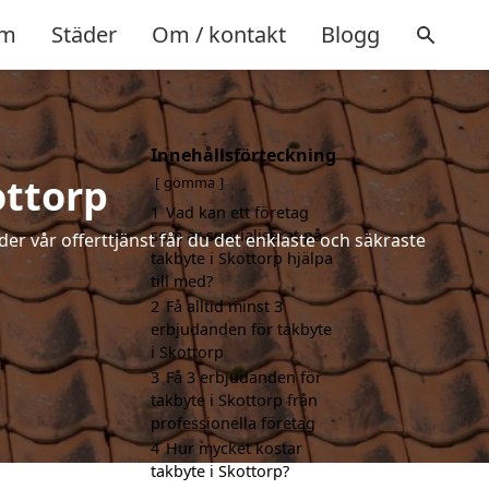
m
Städer
Om / kontakt
Blogg
Innehållsförteckning
ottorp
gömma
1
Vad kan ett företag
som är specialiserat på
der vår offerttjänst får du det enklaste och säkraste
takbyte i Skottorp hjälpa
till med?
2
Få alltid minst 3
erbjudanden för takbyte
i Skottorp
3
Få 3 erbjudanden för
takbyte i Skottorp från
professionella företag
4
Hur mycket kostar
takbyte i Skottorp?