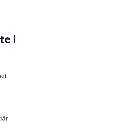
te i
het
där