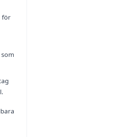
 för
l som
tag
l.
 bara