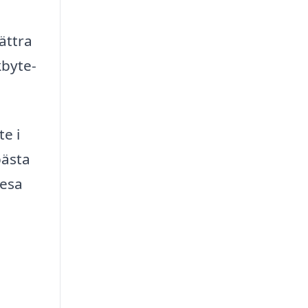
ättra
kbyte-
e i
bästa
resa