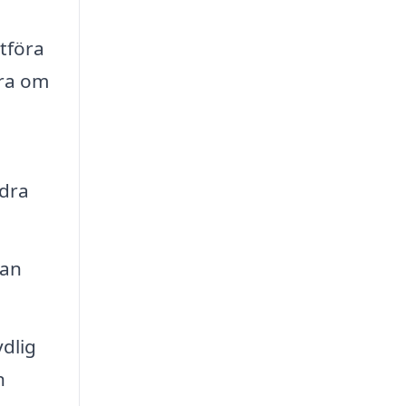
tföra
öra om
ndra
kan
ydlig
n