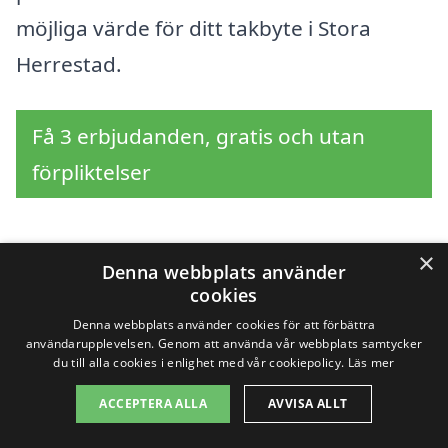
möjliga värde för ditt takbyte i Stora
Herrestad.
Få 3 erbjudanden, gratis och utan
förpliktelser
×
Denna webbplats använder
Sök efter en
cookies
professionell för
Denna webbplats använder cookies för att förbättra
användarupplevelsen. Genom att använda vår webbplats samtycker
takbyte i andra städer
du till alla cookies i enlighet med vår cookiepolicy.
Läs mer
ACCEPTERA ALLA
AVVISA ALLT
nära Stora Herrestad