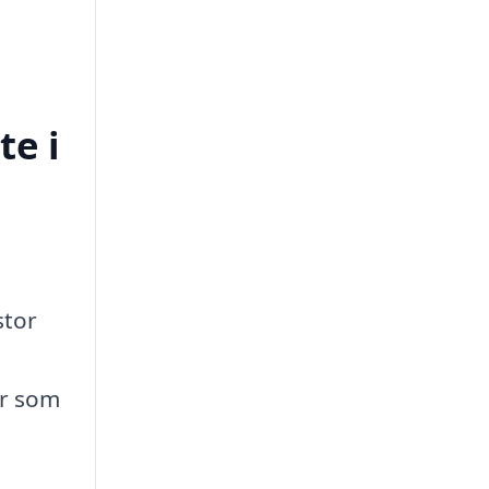
te i
stor
ar som