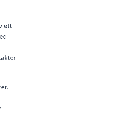
v ett
med
takter
er.
a