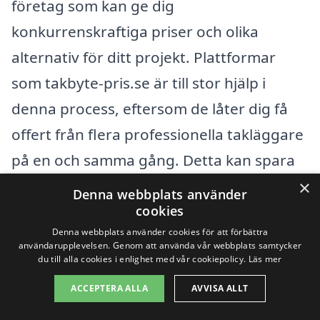
företag som kan ge dig
konkurrenskraftiga priser och olika
alternativ för ditt projekt. Plattformar
som takbyte-pris.se är till stor hjälp i
denna process, eftersom de låter dig få
offert från flera professionella takläggare
på en och samma gång. Detta kan spara
tid och ge dig en bättre översikt över vad
×
Denna webbplats använder
som erbjuds.
cookies
Denna webbplats använder cookies för att förbättra
användarupplevelsen. Genom att använda vår webbplats samtycker
Att samla in offertförfrågningar från olika
du till alla cookies i enlighet med vår cookiepolicy.
Läs mer
städer kan också leda till att du hittar
ACCEPTERA ALLA
AVVISA ALLT
unika erbjudanden och tilläggstjänster