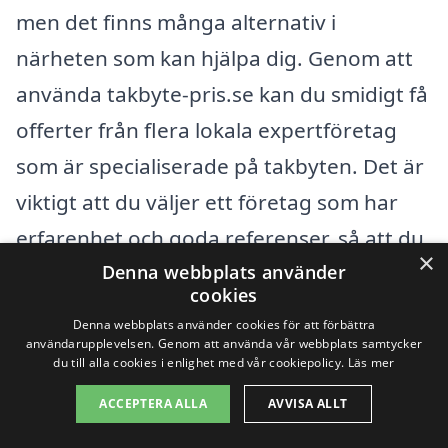
men det finns många alternativ i
närheten som kan hjälpa dig. Genom att
använda takbyte-pris.se kan du smidigt få
offerter från flera lokala expertföretag
som är specialiserade på takbyten. Det är
viktigt att du väljer ett företag som har
erfarenhet och goda referenser, så att du
×
Denna webbplats använder
kan känna dig trygg i ditt val. Här är några
cookies
städer i närheten av Torna Hällestad där
Denna webbplats använder cookies för att förbättra
du kan hitta professionella takläggare:
användarupplevelsen. Genom att använda vår webbplats samtycker
du till alla cookies i enlighet med vår cookiepolicy.
Läs mer
ACCEPTERA ALLA
AVVISA ALLT
Lund