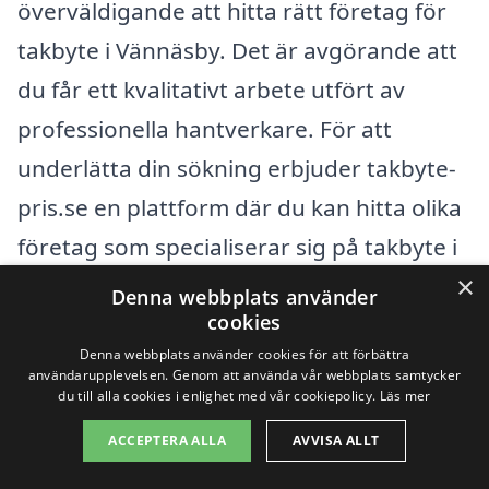
överväldigande att hitta rätt företag för
takbyte i Vännäsby. Det är avgörande att
du får ett kvalitativt arbete utfört av
professionella hantverkare. För att
underlätta din sökning erbjuder takbyte-
pris.se en plattform där du kan hitta olika
företag som specialiserar sig på takbyte i
×
ditt närområde.
Denna webbplats använder
cookies
Om du bor i Vännäsby, kan det också vara
Denna webbplats använder cookies för att förbättra
användarupplevelsen. Genom att använda vår webbplats samtycker
värt att överväga företag i närliggande
du till alla cookies i enlighet med vår cookiepolicy.
Läs mer
städer. Här är några av dem som du kan
ACCEPTERA ALLA
AVVISA ALLT
kika på: