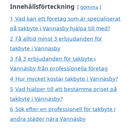
Innehållsförteckning
gömma
1
Vad kan ett företag som är specialiserat
på takbyte i Vännäsby hjälpa till med?
2
Få alltid minst 3 erbjudanden för
takbyte i Vännäsby
3
Få 3 erbjudanden för takbyte i
Vännäsby från professionella företag
4
Hur mycket kostar takbyte i Vännäsby?
5
Vad hjälper till att bestämma priset på
takbyte i Vännäsby?
6
Sök efter en professionell för takbyte i
andra städer nära Vännäsby