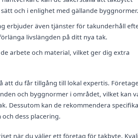
sätt och i enlighet med gällande byggnormer
 erbjuder även tjänster för takunderhåll eft
t förlänga livslängden på ditt nya tak.
e arbete och material, vilket ger dig extra
 att du får tillgång till lokal expertis. Företag
nden och byggnormer i området, vilket kan v
 tak. Dessutom kan de rekommendera specifik
 och dess placering.
iset när du väljer ett företag för takbyte. Kvali