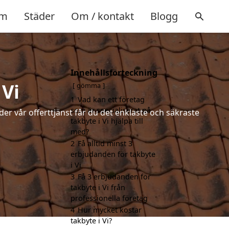
m
Städer
Om / kontakt
Blogg
Innehållsförteckning
 Vi
gömma
1
Vad kan ett företag
som är specialiserat på
der vår offerttjänst får du det enklaste och säkraste
takbyte i Vi hjälpa till
med?
2
Få alltid minst 3
erbjudanden för takbyte
i Vi
3
Få 3 erbjudanden för
takbyte i Vi från
professionella företag
4
Hur mycket kostar
takbyte i Vi?