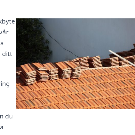
akbyte
 vår
ta
 ditt
ring
an du
na