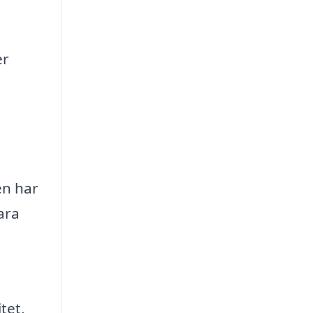
.
er
en har
ara
a
tet,