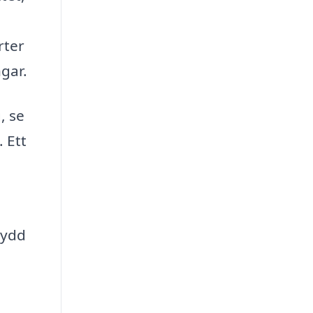
rter
ngar.
, se
. Ett
kydd