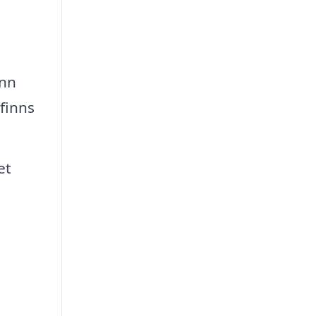
ann
 finns
et