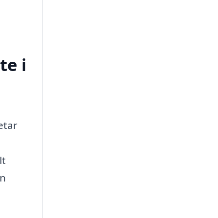
te i
etar
lt
an