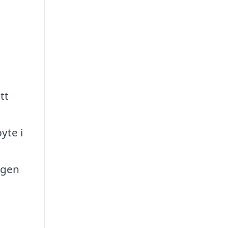
tt
yte i
a
ngen