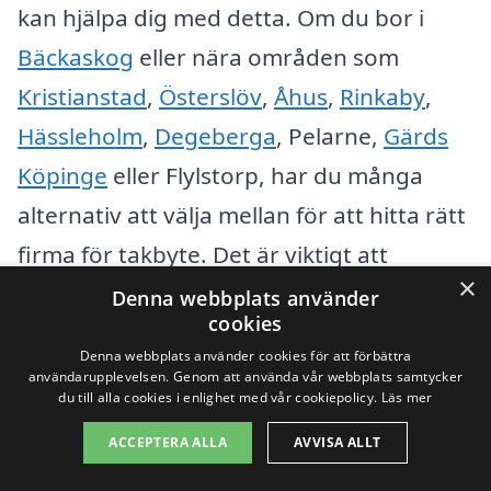
kan hjälpa dig med detta. Om du bor i
Bäckaskog
eller nära områden som
Kristianstad
,
Österslöv
,
Åhus
,
Rinkaby
,
Hässleholm
,
Degeberga
, Pelarne,
Gärds
Köpinge
eller Flylstorp, har du många
alternativ att välja mellan för att hitta rätt
firma för takbyte. Det är viktigt att
×
jämföra olika offerter och tjänster för att
Denna webbplats använder
cookies
säkerställa att du får ett prisvärt och
Denna webbplats använder cookies för att förbättra
kvalitativt takbyte.
användarupplevelsen. Genom att använda vår webbplats samtycker
du till alla cookies i enlighet med vår cookiepolicy.
Läs mer
Genom att använda takbyte-pris.se kan
ACCEPTERA ALLA
AVVISA ALLT
du enkelt få kontakt med lokala experter