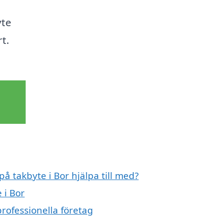
yte
rt.
på takbyte i Bor hjälpa till med?
 i Bor
professionella företag