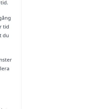
tid.
lgång
r tid
t du
änster
flera