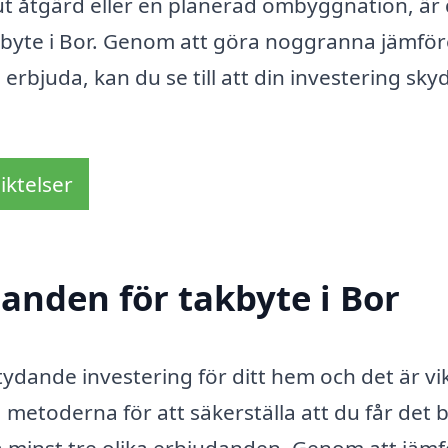
kut åtgärd eller en planerad ombyggnation, är
takbyte i Bor. Genom att göra noggranna jämför
rbjuda, kan du se till att din investering sky
iktelser
danden för takbyte i Bor
ydande investering för ditt hem och det är vik
a metoderna för att säkerställa att du får det 