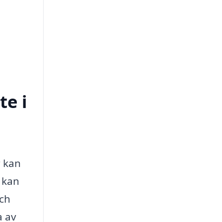
te i
r kan
t kan
och
a av