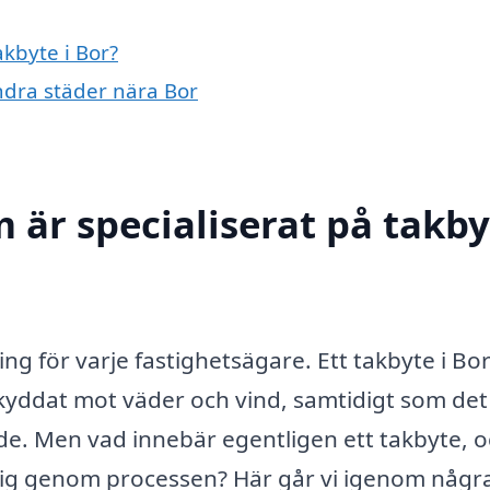
akbyte i Bor?
andra städer nära Bor
 är specialiserat på takby
ring för varje fastighetsägare. Ett takbyte i Bo
är skyddat mot väder och vind, samtidigt som de
de. Men vad innebär egentligen ett takbyte, 
a dig genom processen? Här går vi igenom någr