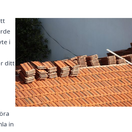
tt
ärde
te i
r ditt
föra
la in