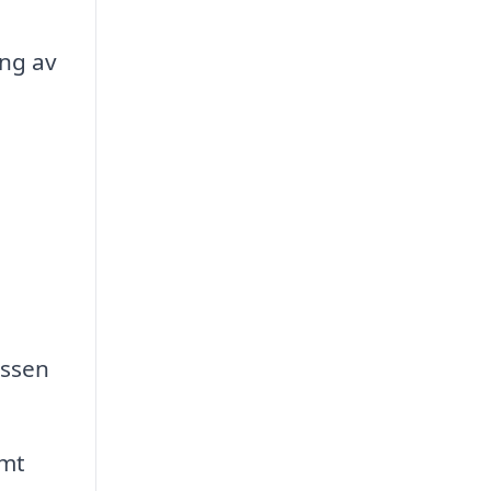
ing av
essen
amt