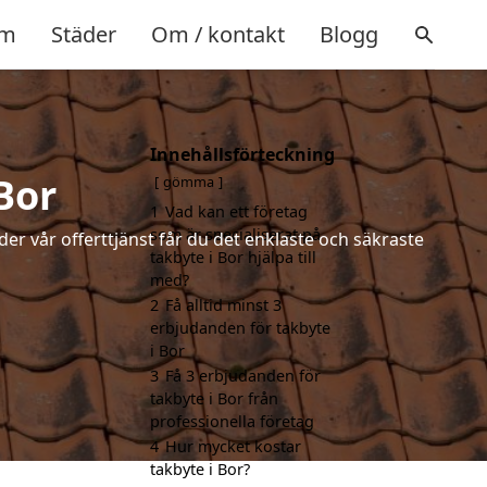
m
Städer
Om / kontakt
Blogg
Innehållsförteckning
Bor
gömma
1
Vad kan ett företag
som är specialiserat på
der vår offerttjänst får du det enklaste och säkraste
takbyte i Bor hjälpa till
med?
2
Få alltid minst 3
erbjudanden för takbyte
i Bor
3
Få 3 erbjudanden för
takbyte i Bor från
professionella företag
4
Hur mycket kostar
takbyte i Bor?