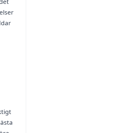
 det
elser
ddar
tigt
bästa