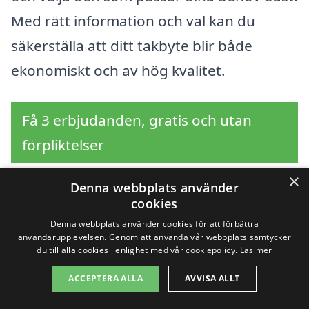
Med rätt information och val kan du
säkerställa att ditt takbyte blir både
ekonomiskt och av hög kvalitet.
Få 3 erbjudanden, gratis och utan
förpliktelser
×
Denna webbplats använder
cookies
Sök efter en
Denna webbplats använder cookies för att förbättra
användarupplevelsen. Genom att använda vår webbplats samtycker
professionell för
du till alla cookies i enlighet med vår cookiepolicy.
Läs mer
takbyte i andra städer
ACCEPTERA ALLA
AVVISA ALLT