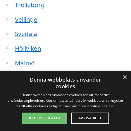
Trelleborg
Vellinge
Svedala
Höllviken
Malmö
×
Lomma
Denna webbplats använder
cookies
Staffanstorp
Denna webbplats använder cookies för att förbättra
användarupplevelsen. Genom att använda vår webbplats samtycker
Burlöv
du till alla cookies i enlighet med vår cookiepolicy.
Läs mer
ACCEPTERA ALLA
AVVISA ALLT
Åkarp